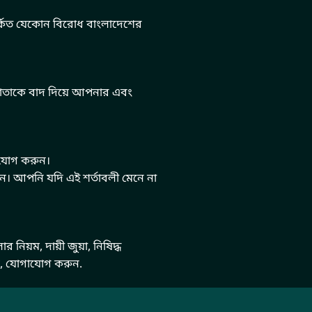
পর্কিত যেকোন বিরোধ বাংলাদেশের
ঝোতাকে বাদ দিয়ে আপনার এবং
যোগ করুন।
ন। আপনি যদি এই শর্তাবলী মেনে না
নিয়ম, দায়ী জুয়া, নিষিদ্ধ
ক্তি, যোগাযোগ করুন.