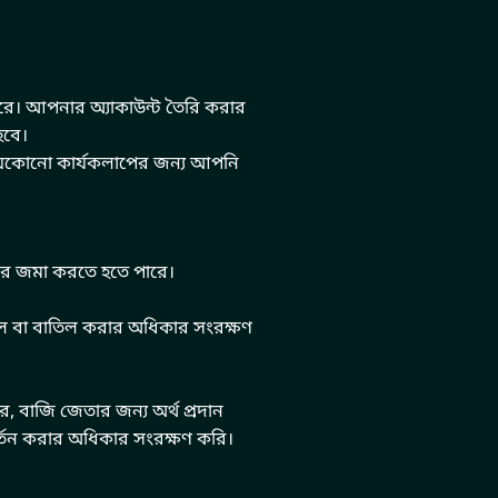
ারে। আপনার অ্যাকাউন্ট তৈরি করার
হবে।
 যেকোনো কার্যকলাপের জন্য আপনি
করে জমা করতে হতে পারে।
ল বা বাতিল করার অধিকার সংরক্ষণ
, বাজি জেতার জন্য অর্থ প্রদান
র্তন করার অধিকার সংরক্ষণ করি।