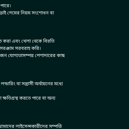
 পারে।
ড়াই গেমের নিয়ম সংশোধন বা
মিত করা এবং খেলা থেকে বিরতি
 সরঞ্জাম সরবরাহ করি।
ন যোগ্যতাসম্পন্ন পেশাদারের কাছ
রিং বা সন্ত্রাসী অর্থায়নের মধ্যে
্ষতিগ্রস্থ করতে পারে বা অন্য
বা আমাদের লাইসেন্সকারীদের সম্পত্তি