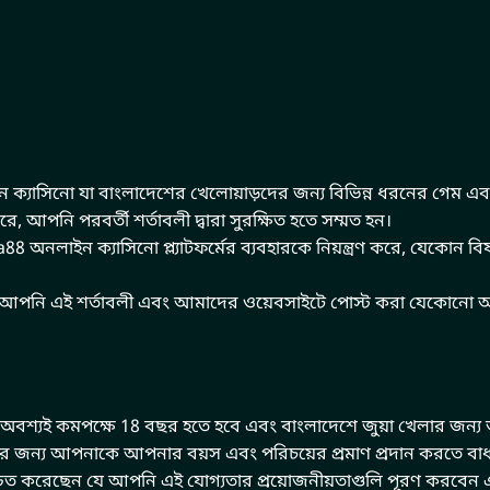
 ক্যাসিনো যা বাংলাদেশের খেলোয়াড়দের জন্য বিভিন্ন ধরনের গেম এ
, আপনি পরবর্তী শর্তাবলী দ্বারা সুরক্ষিত হতে সম্মত হন।
অনলাইন ক্যাসিনো প্ল্যাটফর্মের ব্যবহারকে নিয়ন্ত্রণ করে, যেকোন বিষয়
, আপনি এই শর্তাবলী এবং আমাদের ওয়েবসাইটে পোস্ট করা যেকোনো অতিরি
বশ্যই কমপক্ষে 18 বছর হতে হবে এবং বাংলাদেশে জুয়া খেলার জন্
হার করার জন্য আপনাকে আপনার বয়স এবং পরিচয়ের প্রমাণ প্রদান করতে বাধ
িত করেছেন যে আপনি এই যোগ্যতার প্রয়োজনীয়তাগুলি পূরণ করবেন এব