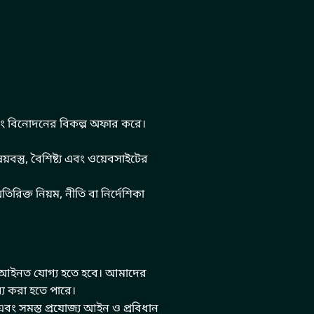
বং বিনোদনের বিকল্প অফার করে।
বস্তু, বৈশিষ্ট্য এবং ওয়েবসাইটের
ক্ত নিয়ম, নীতি বা নির্দেশিকা
য আইনত যোগ্য হতে হবে। আমাদের
্য করা হতে পারে।
ং সমস্ত প্রযোজ্য আইন ও প্রবিধান