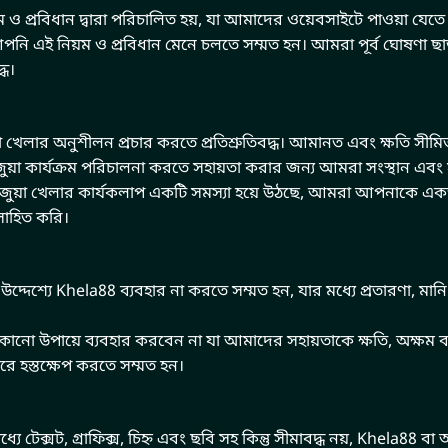
়ম ও প্রবিধান দ্বারা পরিচালিত হয়, যা আমাদের ওয়েবসাইটে পাওয়া যেতে
 এই নিয়ম ও প্রবিধান মেনে চলতে সম্মত হন। আমরা পূর্ব ঘোষণা ছা
্ধ।
া খেলার অনুশীলন প্রচার করতে প্রতিশ্রুতিবদ্ধ। আমানত এবং ক্ষতি সী
ুয়া কার্যক্রম পরিচালনা করতে সহায়তা করার জন্য আমরা সংস্থান এবং
য়া খেলার কার্যকলাপ একটি সমস্যা হয়ে উঠছে, আমরা আপনাকে একজ
সাহিত করি।
যে Khela88 ব্যবহার না করতে সম্মত হন, যার মধ্যে প্রতারণা, মানি লন্ডা
নো উপায়ে ব্যবহার করবেন না যা আমাদের সহায়তাকে ক্ষতি, অক্ষম বা ক
হারে হস্তক্ষেপ করতে সম্মত হন।
্যে টেক্সট, গ্রাফিক্স, চিহ্ন এবং ছবি সহ কিন্তু সীমাবদ্ধ নয়, Khela88 