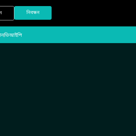
নিবন্ধন
ন
শন
ভিআইপি