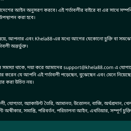
 বাংলাদেশের আইন অনুসরণ করবে। এই শর্তাবলীর বাইরে বা এর সাথে সম্
 উপস্থাপন করা হবে।
র বিষয়ে, আপনার এবং Khela88-এর মধ্যে আগের যেকোনো চুক্তি বা সম
াবলী অন্তর্ভুক্ত।
োন সমস্যা থাকে, দয়া করে আমাদের support@khela88.com এ যোগা
ার করেন যে আপনি এই শর্তাবলী পড়েছেন, বুঝেছেন এবং মেনে নিয়েছে
ার করা উচিত নয়।
, যোগ্যতা, অ্যাকাউন্ট তৈরি, আমানত, উত্তোলন, বাজি, অর্থপ্রদান, খেলার 
ন্টি অস্বীকার, সমাপ্তি, পরিবর্তন, পরিচালনা আইন, এখতিয়ার, সম্পূর্ণ চু